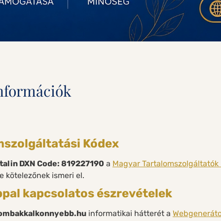
információk
mszolgáltatási Kódex
talin DXN Code: 819227190
a
Magyar Tartalomszolgáltatók
 kötelezőnek ismeri el.
ppal kapcsolatos észrevételek
ombakkalkonnyebb.hu
informatikai hátterét a
Webgenerátor