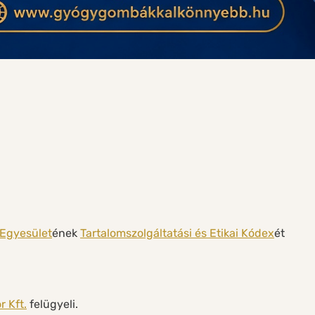
 Egyesület
ének
Tartalomszolgáltatási és Etikai Kódex
ét
 Kft.
felügyeli.