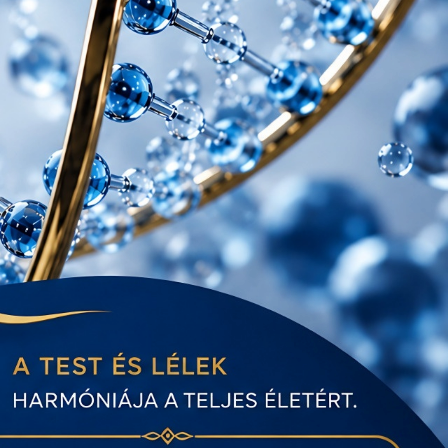
M ELŐNYEI
D FIÓKOD
LÁSA
ERV A DXN-NEL
OMAG