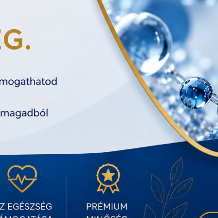
KIVÁLÓ MINŐSÉGŰ KALLOW DXN
ASP PROGRA
KOZMETIKUMOK
DXN EWORL
DXN KALLOW COSMETICS
AKTIVÁ
KATALÓGUS
NYUGDÍJAZÁSI T
IOC CS