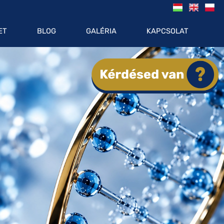
ET
BLOG
GALÉRIA
KAPCSOLAT
ŐSÉG A DXN
VAL
PPLIKÁCIÓ
ENDELÉS
N ÁRLISTA
TERV ELŐNYEI