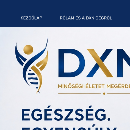
KEZDŐLAP
RÓLAM ÉS A DXN CÉGRŐL
RÓLAM
A DXN VÁLLALATRÓL
MIT ÉRDEMES TUDNI A DXN
KÁVÉIRÓL?
DXN KÁVÉK LEHETSÉGES
EGÉSZSÉGÜGYI ELŐNYEI
DXN - MEGÉRDEMLED A