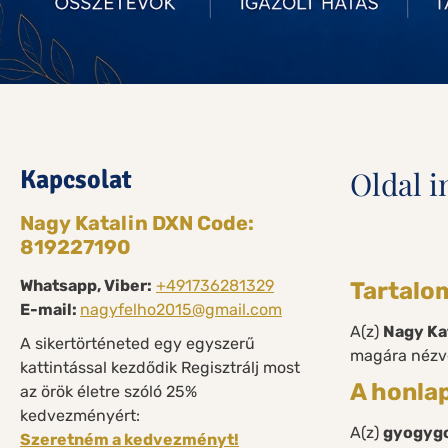
Kapcsolat
Oldal 
Nagy Katalin DXN Code:
819227190
Whatsapp, Viber:
+491736281329
Tartalo
E-mail:
nagyfelho2015@gmail.com
A(z)
Nagy Ka
A sikertörténeted egy egyszerű
magára nézve
kattintással kezdődik Regisztrálj most
A honla
az örök életre szóló 25%
kedvezményért:
A(z)
gyogyg
Szeretném a kedvezményt!