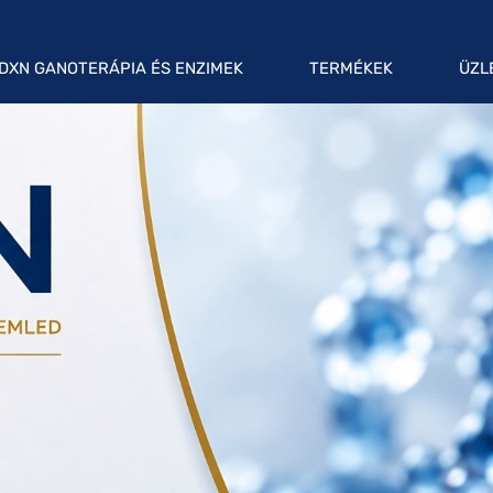
DXN GANOTERÁPIA ÉS ENZIMEK
TERMÉKEK
ÜZL
MI A GANOTERÁPIA?
DXN KÁVÉINK
ÜZLETI LEHET
KÁVÉI
GANOTERÁPIA ALKALMAZÁSA A
DXN GYÓGYGOMBÁK /
GYAKORLATBAN
SUPERFOODS
DXN SHOP A
MIT ÉRDEMES TUDNI AZ
ÉLELMISZEREK ÉS ITALOK
TERMÉKR
ENZIMEKRŐL?
SZEMÉLYES HIGIÉNIA
AKTUÁLIS DX
ENZYMEMIX DIÉTA
DXN TERMÉKKATALÓGUS
DXN MARKETING