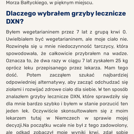
Morza Bałtyckiego, w pięknym miejscu.
Dlaczego wybrałem grzyby lecznicze
DXN?
Byłem wegetarianinem przez 7 lat z grupą krwi 0.
Uwielbiałem być wegetarianinem, ale moje ciało nie.
Rozwinęła się u mnie niedoczynność tarczycy, która
spowodowała, że całkowicie przybrałem na wadze.
Oznacza to, że dwa razy w ciągu 7 lat zyskałem 25 kg
oprócz leku przepisanego przez lekarza. Mam tego
dość. Potem zacząłem szukać najbardziej
odpowiedniej alternatywy, aby zacząć odchudzać się
ziołami i rozwijać zdrowe ciało dla siebie. W ten sposób
znalazłem grzyby lecznicze DXN, które sprawdziły się
dla mnie bardzo szybko i byłem w stanie porzucić ten
jeden lek. Oczywiście skonsultowałem się z moim
lekarzem tutaj w Niemczech w sprawie mojej
decyzji.Na początku wcale nie był z tego zadowolony,
ale odkąd zobaczył moje wyniki krwi, zdał sobie