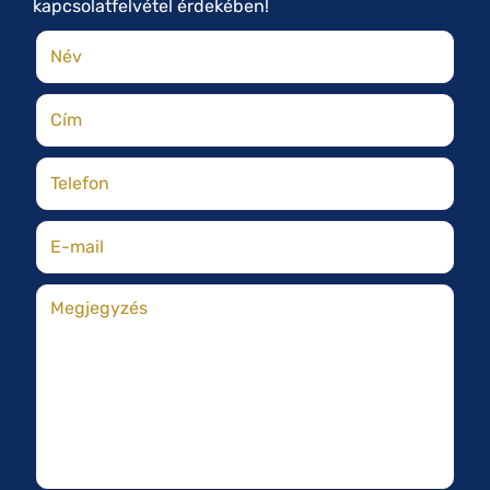
kapcsolatfelvétel érdekében!
Név
(kötelező)
Cím
Telefon
(kötelező)
E-mail
(kötelező)
Megjegyzés