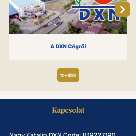
A DXN Cégről
tovább
Kapcsolat
Nagy Katalin DXN Code: 819227190