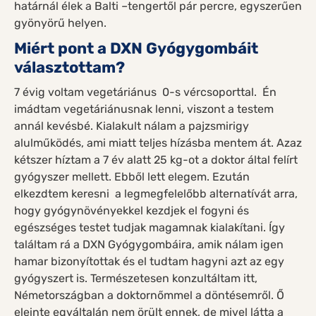
határnál élek a Balti –tengertől pár percre, egyszerűen
gyönyörű helyen.
Miért pont a DXN Gyógygombáit
választottam?
7 évig voltam vegetáriánus 0-s vércsoporttal. Én
imádtam vegetáriánusnak lenni, viszont a testem
annál kevésbé. Kialakult nálam a pajzsmirigy
alulműködés, ami miatt teljes hízásba mentem át. Azaz
kétszer híztam a 7 év alatt 25 kg-ot a doktor által felírt
gyógyszer mellett. Ebből lett elegem. Ezután
elkezdtem keresni a legmegfelelőbb alternatívát arra,
hogy gyógynövényekkel kezdjek el fogyni és
egészséges testet tudjak magamnak kialakítani. Így
találtam rá a DXN Gyógygombáira, amik nálam igen
hamar bizonyítottak és el tudtam hagyni azt az egy
gyógyszert is. Természetesen konzultáltam itt,
Németországban a doktornőmmel a döntésemről. Ő
eleinte egyáltalán nem örült ennek, de mivel látta a