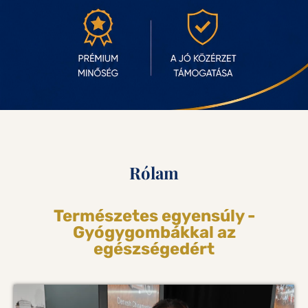
Rólam
Természetes egyensúly -
Gyógygombákkal az
egészségedért