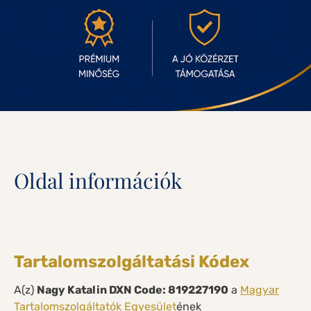
Oldal információk
Tartalomszolgáltatási Kódex
A(z)
Nagy Katalin DXN Code: 819227190
a
Magyar
Tartalomszolgáltatók Egyesület
ének