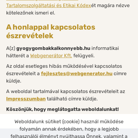
Tartalomszolgáltatási és Etikai Kódex
ét magára nézve
kötelezőnek ismeri el.
A honlappal kapcsolatos
észrevételek
A(z)
gyogygombakkalkonnyebb.hu
informatikai
hátterét a
Webgenerátor Kft.
felügyeli.
Az oldal esetleges hibás működésével kapcsolatos
észrevételeit a
fejlesztes@webgenerator.hu
címre
küldje.
A weboldal tartalmával kapcsolatos észrevételeit az
Impresszumban
található címre küldje.
Köszönjük, hogy meglátogatta weboldalunkat!
Weboldalunk sütiket (cookie) használ működése
folyamán annak érdekében, hogy a legjobb
felhasználói élményt nyújthassa Önnek, valamint a